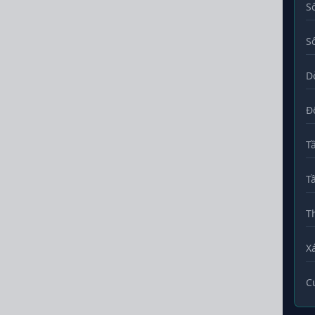
S
S
D
Đ
T
T
T
X
C