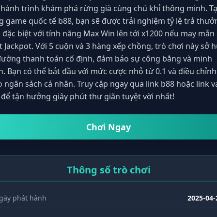
 hành trình khám phá rừng già cùng chú khỉ thông minh. Tạ
g game quốc tế b88, bạn sẽ được trải nghiệm tỷ lệ trả thưở
, đặc biệt với tính năng Max Win lên tới x1200 nếu may mắn 
t Jackpot. Với 5 cuộn và 3 hàng xếp chồng, trò chơi này sở 
đường thanh toán cố định, đảm bảo sự công bằng và minh
h. Bạn có thể bắt đầu với mức cược nhỏ từ 0.1 và điều chỉnh
o ngân sách cá nhân. Truy cập ngay qua link b88 hoặc link v
 để tận hưởng giây phút thư giãn tuyệt vời nhất!
Chơi Ngay
Thông số trò chơi
gày phát hành
2025-04-