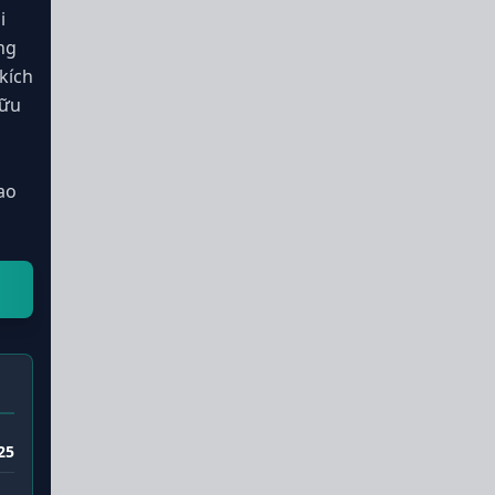
i
ng
kích
hữu
ao
25