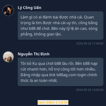
Lý Công Uẩn
Làm gì có ai đánh bại được nhà cái. Quan
trọng là tìm được nhà cái uy tín, công bằng
như b88 để chơi. Bên này tỷ lệ ăn cao, sòng
phẳng, không gian lận.
2024-05-26 11:40:00
Nguyễn Thị Định
Tôi bỏ Ku qua chơi b88 lâu rồi. Bên b88 nạp
rút nhanh hơn, hỗ trợ cũng tốt hơn nhiều.
Đăng nhập qua link b88ag.com login chính
thức là an toàn nhất.
2024-05-26 14:00:28
Xem thêm 2 trả lời