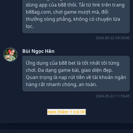
dùng app của b88 thôi. Tải từ link trên trang
b88ag.com, chơi game mượt mà, đổi
thưởng sòng phẳng, không có chuyện lừa
lọc.
2024-05-22 09:30:00
Bùi Ngọc Hân
Ứng dụng của b88 bet là tốt nhất tôi từng
chơi. Đa dạng game bài, giao diện đẹp.
Quan trọng là nạp rút tiền về tài khoản ngân
hàng rất nhanh chóng, an toàn.
2024-05-22 11:18:45
Xem thêm 1 trả lời