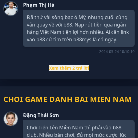
Phạm Thị Hà
Đã thử vài sòng bạc ở Mỹ, nhưng cuối cùng
vẫn quay về với b88. Nạp rút tiền qua ngân
hàng Việt Nam tiện lợi hơn nhiều. Ai cần link
vao b88 cứ tìm trên b88mys là có ngay.
2024-05-24 10:10:10
Xem thêm 2 trả lời
CHOI GAME DANH BAI MIEN NAM
Đặng Thái Sơn
Chơi Tiến Lên Miền Nam thì phải vào b88
club. Nhiều bàn chơi, đủ mọi mức cược, lúc