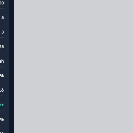
30
5
3
25
nh
5%
Có
ợc
1%