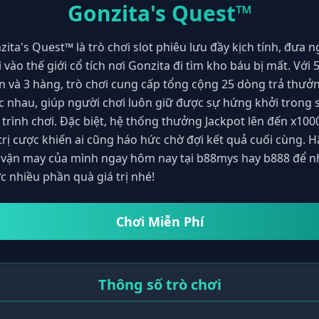
Gonzita's Quest™
ita's Quest™ là trò chơi slot phiêu lưu đầy kịch tính, đưa 
 vào thế giới cổ tích nơi Gonzita đi tìm kho báu bị mất. Với 
n và 3 hàng, trò chơi cung cấp tổng cộng 25 dòng trả thưở
c nhau, giúp người chơi luôn giữ được sự hứng khởi trong 
 trình chơi. Đặc biệt, hệ thống thưởng Jackpot lên đến x100
 trị cược khiến ai cũng háo hức chờ đợi kết quả cuối cùng. H
 vận may của mình ngay hôm nay tại b88mys hay b888 để 
c nhiều phần quà giá trị nhé!
Chơi Miễn Phí
Thông số trò chơi