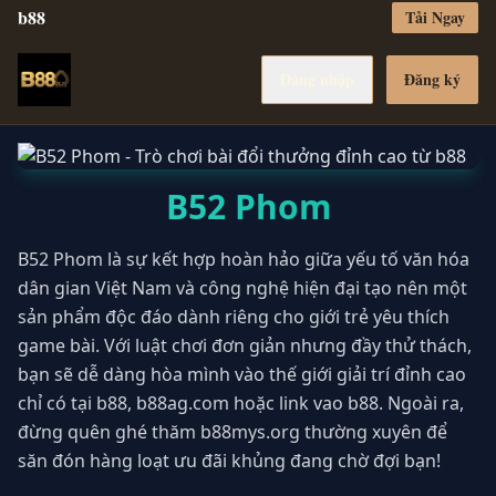
b88
Tải Ngay
Đăng nhập
Đăng ký
B52 Phom
B52 Phom là sự kết hợp hoàn hảo giữa yếu tố văn hóa
dân gian Việt Nam và công nghệ hiện đại tạo nên một
sản phẩm độc đáo dành riêng cho giới trẻ yêu thích
game bài. Với luật chơi đơn giản nhưng đầy thử thách,
bạn sẽ dễ dàng hòa mình vào thế giới giải trí đỉnh cao
chỉ có tại b88, b88ag.com hoặc link vao b88. Ngoài ra,
đừng quên ghé thăm b88mys.org thường xuyên để
săn đón hàng loạt ưu đãi khủng đang chờ đợi bạn!